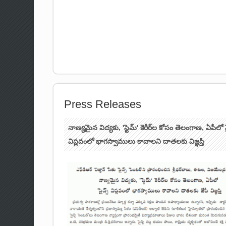
Press Releases
నాణ్యమైన విద్యకు, 'స్టెమ్' కెరీర్‌ల కోసం తెలంగాణ, ఏపీలో స
విప్లవంలో భాగస్వాములు కావాలని దాతలకు విజ్ఞప్తి