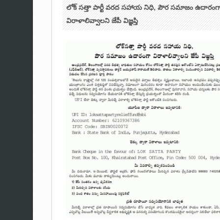
లోక్ సత్తా పార్టీ వరద సహాయ నిధి, పౌర సమాజం ఉదారంగ
విరాళాలివ్వాలని జేపీ విజ్ఞప్తి