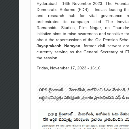
Hyderabad - 16th November 2023: The Foundat
Democratic Reforms (FDR) - India's leading thi
and research hub for vital governance re
orchestrated its campaign titled 'The Inevita
Ramanaidu Studios, Film Nagar, on Thursday
initiative aims to raise awareness and sensitize th
about the repercussions of the Old Pension Sch
Jayaprakash Narayan
, former civil servant a
currently serving as the General Secretary of F
the session.
Friday, November 17, 2023 - 16:16
OPS టైంబాంబ్ ... మేలుకోండి, ఆలోచించి ఓటు వేయండి, 
ఆర్థిక భవిష్యత్తు పరిరక్షణకు ప్రచారం ప్రారంభించిన ఎఫ్ డీ ఆ