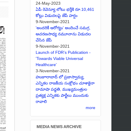
24-May-2023
ఏపీ రెవెన్యూ లోటు భర్తీకి రూ.10,461
కోట్లు విడుదలపై జేపీ హర్షం
9-November-2021
'అందరికీ ఆరోగ్యం' అందించే సమగ్ర,
ఆచరణసాధ్య నమూనాను విడుదల
చేసిన జేపీ
9-November-2021
Launch of FDR’s Publication -
'Towards Viable Universal
Healthcare'
3-November-2021
హుజూరాబాద్ లో ప్రజాస్వామ్య,
ఎన్నికల రాజకీయ సంక్షోభం చూశాకైనా
దామాషా పద్ధతి, ముఖ్యమంత్రుల
ప్రత్యక్ష ఎన్నికకు పార్టీలు ముందుకు
రావాలి
more
MEDIA NEWS ARCHIVE