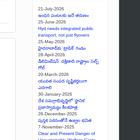
21-July-2026
ఇంధన పంటలకు ఇదే తరుణం
25-June-2026
Hyd needs integrated public
transport, not just flyovers
25-May-2026
హైదరాబాద్‌కు 'ట్రాఫిక్' గండం
28-April-2026
డీలిమిటేషన్: దక్షిణాది రాష్ట్రాల సెల్ఫ్
గోల్
20-March-2026
యువత సంపద సృష్టికర్తలుగా
ఎదగాలి
30-January-2026
దేశ సమగ్రాభివృద్ధిలో 'స్థానిక'
ప్రజాస్వామ్యం కీలకపాత్ర
26-December-2025
పుస్తక పఠనంతోనే ఉజ్వల భవిత
7-November-2025
Clear and Present Danger of
Unsustainable Welfare Costs