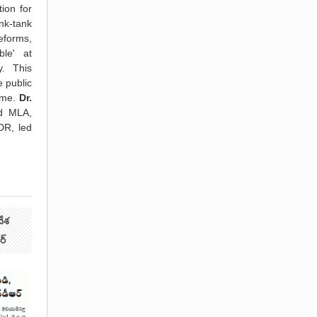
ion for
nk-tank
forms,
ble' at
. This
e public
eme.
Dr.
nd MLA,
DR, led
దేశ
ర్