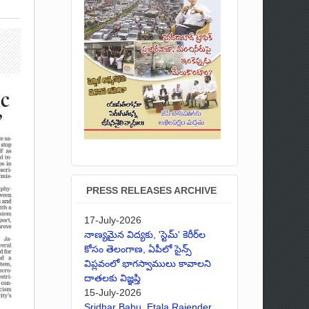
PRESS RELEASES ARCHIVE
17-July-2026
నాణ్యమైన విద్యకు, 'స్టెమ్' కెరీర్‌ల
కోసం తెలంగాణ, ఏపీలో సైన్స్
విప్లవంలో భాగస్వాములు కావాలని
దాతలకు విజ్ఞప్తి
15-July-2026
Sridhar Babu, Etala Rajender,