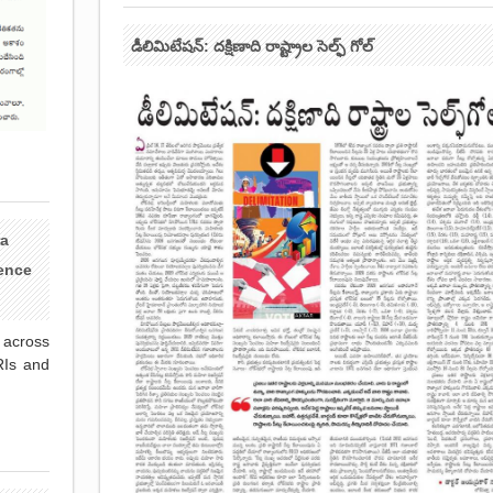
డీలిమిటేషన్: దక్షిణాది రాష్ట్రాల సెల్ఫ్ గోల్
ra
ence
 across
RIs and