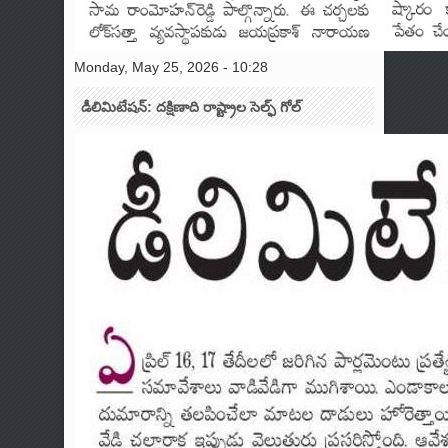
Monday, May 25, 2026 - 10:28
డీలిమిటేషన్: దక్షిణాది రాష్ట్రాల సెల్ఫ్ గోల్