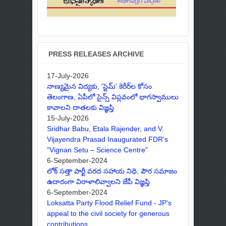
PRESS RELEASES ARCHIVE
17-July-2026
నాణ్యమైన విద్యకు, 'స్టెమ్' కెరీర్‌ల కోసం
తెలంగాణ, ఏపీలో సైన్స్ విప్లవంలో భాగస్వాములు
కావాలని దాతలకు విజ్ఞప్తి
15-July-2026
Sridhar Babu, Etala Rajender, and V.
Vijayendra Prasad Inaugurated FDR's
"Vignan Setu – Science Centre"
6-September-2024
లోక్ సత్తా పార్టీ వరద సహాయ నిధి, పౌర సమాజం
ఉదారంగా విరాళాలివ్వాలని జేపీ విజ్ఞప్తి
6-September-2024
Loksatta Party Flood Relief Fund - JP's
appeal to the civil society for generous
contributions