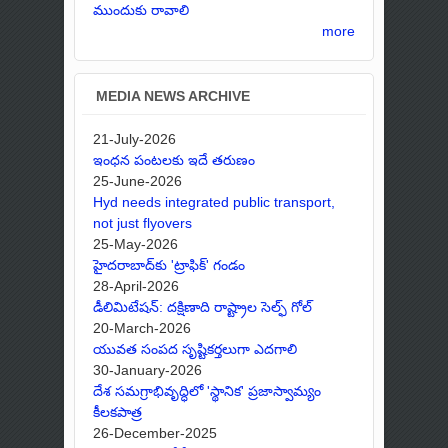
ముందుకు రావాలి
more
MEDIA NEWS ARCHIVE
21-July-2026
ఇంధన పంటలకు ఇదే తరుణం
25-June-2026
Hyd needs integrated public transport,
not just flyovers
25-May-2026
హైదరాబాద్‌కు 'ట్రాఫిక్' గండం
28-April-2026
డీలిమిటేషన్: దక్షిణాది రాష్ట్రాల సెల్ఫ్ గోల్
20-March-2026
యువత సంపద సృష్టికర్తలుగా ఎదగాలి
30-January-2026
దేశ సమగ్రాభివృద్ధిలో 'స్థానిక' ప్రజాస్వామ్యం
కీలకపాత్ర
26-December-2025