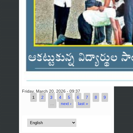
Friday, March 20, 2026 - 09:37
1
2
3
4
5
6
7
8
9
Pages
…
next ›
last »