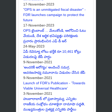
17-November-2023
"OPS is an unmitigated fiscal disaster" -
FDR launches campaign to protect the
future
17-November-2023
OPS టైంబాంబ్ ... మేలుకోండి, ఆలోచించి ఓటు
వేయండి, దేశ ఆర్థిక భవిష్యత్తు పరిరక్షణకు
ప్రచారం ప్రారంభించిన ఎఫ్ డీ ఆర్
24-May-2023
ఏపీ రెవెన్యూ లోటు భర్తీకి రూ.10,461 కోట్లు
విడుదలపై జేపీ హర్షం
9-November-2021
'అందరికీ ఆరోగ్యం' అందించే సమగ్ర,
ఆచరణసాధ్య నమూనాను విడుదల చేసిన జేపీ
9-November-2021
Launch of FDR’s Publication - 'Towards
Viable Universal Healthcare'
3-November-2021
హుజూరాబాద్ లో ప్రజాస్వామ్య, ఎన్నికల
రాజకీయ సంక్షోభం చూశాకైనా దామాషా పద్ధతి,
ముఖ్యమంత్రుల ప్రత్యక్ష ఎన్నికకు పార్టీలు