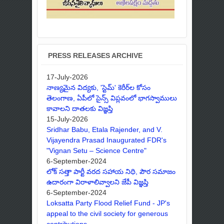
PRESS RELEASES ARCHIVE
17-July-2026
నాణ్యమైన విద్యకు, 'స్టెమ్' కెరీర్‌ల కోసం
తెలంగాణ, ఏపీలో సైన్స్ విప్లవంలో భాగస్వాములు
కావాలని దాతలకు విజ్ఞప్తి
15-July-2026
Sridhar Babu, Etala Rajender, and V.
Vijayendra Prasad Inaugurated FDR's
"Vignan Setu – Science Centre"
6-September-2024
లోక్ సత్తా పార్టీ వరద సహాయ నిధి, పౌర సమాజం
ఉదారంగా విరాళాలివ్వాలని జేపీ విజ్ఞప్తి
6-September-2024
Loksatta Party Flood Relief Fund - JP's
appeal to the civil society for generous
contributions