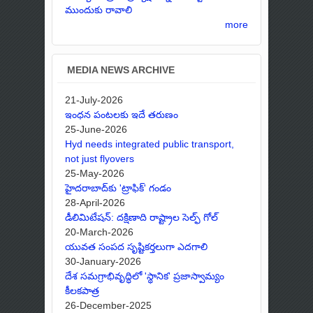
ముందుకు రావాలి
more
MEDIA NEWS ARCHIVE
21-July-2026
ఇంధన పంటలకు ఇదే తరుణం
25-June-2026
Hyd needs integrated public transport,
not just flyovers
25-May-2026
హైదరాబాద్‌కు 'ట్రాఫిక్' గండం
28-April-2026
డీలిమిటేషన్: దక్షిణాది రాష్ట్రాల సెల్ఫ్ గోల్
20-March-2026
యువత సంపద సృష్టికర్తలుగా ఎదగాలి
30-January-2026
దేశ సమగ్రాభివృద్ధిలో 'స్థానిక' ప్రజాస్వామ్యం
కీలకపాత్ర
26-December-2025