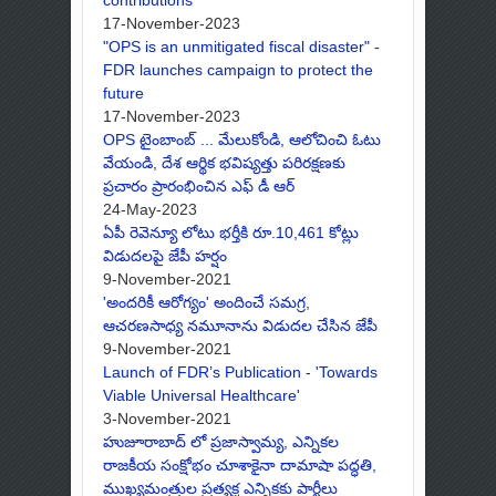
17-November-2023
"OPS is an unmitigated fiscal disaster" -
FDR launches campaign to protect the
future
17-November-2023
OPS టైంబాంబ్ ... మేలుకోండి, ఆలోచించి ఓటు
వేయండి, దేశ ఆర్థిక భవిష్యత్తు పరిరక్షణకు
ప్రచారం ప్రారంభించిన ఎఫ్ డీ ఆర్
24-May-2023
ఏపీ రెవెన్యూ లోటు భర్తీకి రూ.10,461 కోట్లు
విడుదలపై జేపీ హర్షం
9-November-2021
'అందరికీ ఆరోగ్యం' అందించే సమగ్ర,
ఆచరణసాధ్య నమూనాను విడుదల చేసిన జేపీ
9-November-2021
Launch of FDR’s Publication - 'Towards
Viable Universal Healthcare'
3-November-2021
హుజూరాబాద్ లో ప్రజాస్వామ్య, ఎన్నికల
రాజకీయ సంక్షోభం చూశాకైనా దామాషా పద్ధతి,
ముఖ్యమంత్రుల ప్రత్యక్ష ఎన్నికకు పార్టీలు