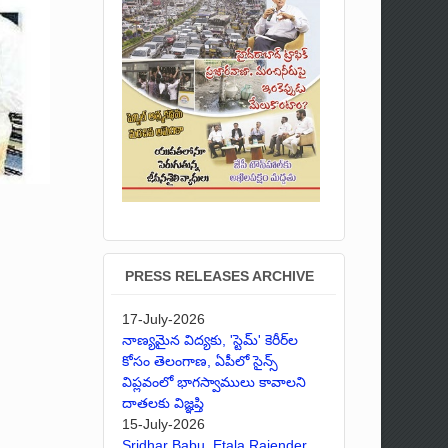
PRESS RELEASES ARCHIVE
17-July-2026
నాణ్యమైన విద్యకు, 'స్టెమ్' కెరీర్‌ల
కోసం తెలంగాణ, ఏపీలో సైన్స్
విప్లవంలో భాగస్వాములు కావాలని
దాతలకు విజ్ఞప్తి
15-July-2026
Sridhar Babu, Etala Rajender,