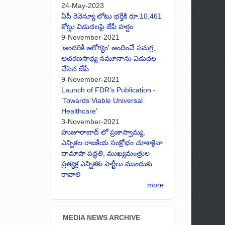
24-May-2023
ఏపీ రెవెన్యూ లోటు భర్తీకి రూ.10,461
కోట్లు విడుదలపై జేపీ హర్షం
9-November-2021
'అందరికీ ఆరోగ్యం' అందించే సమగ్ర,
ఆచరణసాధ్య నమూనాను విడుదల
చేసిన జేపీ
9-November-2021
Launch of FDR’s Publication -
'Towards Viable Universal
Healthcare'
3-November-2021
హుజూరాబాద్ లో ప్రజాస్వామ్య,
ఎన్నికల రాజకీయ సంక్షోభం చూశాకైనా
దామాషా పద్ధతి, ముఖ్యమంత్రుల
ప్రత్యక్ష ఎన్నికకు పార్టీలు ముందుకు
రావాలి
more
MEDIA NEWS ARCHIVE