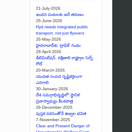
21-July-2026
ఇంధన పంటలకు ఇదే తరుణం
25-June-2026
Hyd needs integrated public
transport, not just flyovers
25-May-2026
హైదరాబాద్‌కు 'ట్రాఫిక్' గండం
28-April-2026
డీలిమిటేషన్: దక్షిణాది రాష్ట్రాల సెల్ఫ్
గోల్
20-March-2026
యువత సంపద సృష్టికర్తలుగా
ఎదగాలి
30-January-2026
దేశ సమగ్రాభివృద్ధిలో 'స్థానిక'
ప్రజాస్వామ్యం కీలకపాత్ర
26-December-2025
పుస్తక పఠనంతోనే ఉజ్వల భవిత
7-November-2025
Clear and Present Danger of
Unsustainable Welfare Costs