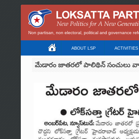
Non partisan, non electoral, political and governance 
ABOUT LSP
ACTIVITIES
మేడారం జాతరలో పాలిథిన్ సంచులు వాడ