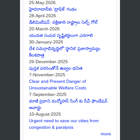
25-May-2026
హైదరాబాద్‌కు 'ట్రాఫిక్' గండం
28-April-2026
డీలిమిటేషన్: దక్షిణాది రాష్ట్రాల సెల్ఫ్ గోల్
20-March-2026
యువత సంపద సృష్టికర్తలుగా ఎదగాలి
30-January-2026
దేశ సమగ్రాభివృద్ధిలో 'స్థానిక' ప్రజాస్వామ్యం
కీలకపాత్ర
26-December-2025
పుస్తక పఠనంతోనే ఉజ్వల భవిత
7-November-2025
Clear and Present Danger of
Unsustainable Welfare Costs
7-September-2025
మాజీ ప్రధాని మన్మోహన్ సింగ్ కు పీవీ ఫౌండేషన్
అవార్డు
10-August-2025
Urgent need to save our cities from
congestion & paralysis
more