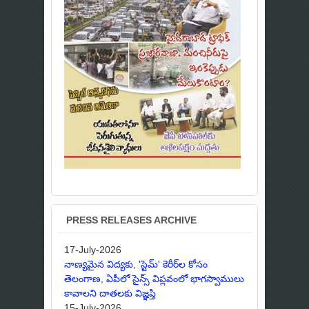
PRESS RELEASES ARCHIVE
17-July-2026
నాణ్యమైన విద్యకు, 'స్టెమ్' కెరీర్‌ల కోసం
తెలంగాణ, ఏపీలో సైన్స్ విప్లవంలో భాగస్వాములు
కావాలని దాతలకు విజ్ఞప్తి
15-July-2026