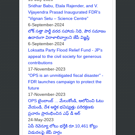
Sridhar Babu, Etala Rajender, and V.
Vijayendra Prasad Inaugurated FDR's
"Vignan Setu – Science Centre"
6-September-2024
లోక్ సత్తా పార్టీ వరద సహాయ నిధి, పౌర సమాజం
ఉదారంగా విరాళాలివ్వాలని జేపీ విజ్ఞప్తి
6-September-2024
Loksatta Party Flood Relief Fund - JP's
appeal to the civil society for generous
contributions
17-November-2023
"OPS is an unmitigated fiscal disaster" -
FDR launches campaign to protect the
future
17-November-2023
OPS టైంబాంబ్ ... మేలుకోండి, ఆలోచించి ఓటు
వేయండి, దేశ ఆర్థిక భవిష్యత్తు పరిరక్షణకు
ప్రచారం ప్రారంభించిన ఎఫ్ డీ ఆర్
24-May-2023
ఏపీ రెవెన్యూ లోటు భర్తీకి రూ.10,461 కోట్లు
విడుదలపై జేపీ హర్షం