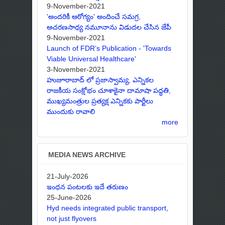
9-November-2021
'అందరికీ ఆరోగ్యం' అందించే సమగ్ర,
ఆచరణసాధ్య నమూనాను విడుదల చేసిన జేపీ
9-November-2021
Launch of FDR’s Publication - 'Towards
Viable Universal Healthcare'
3-November-2021
హుజూరాబాద్ లో ప్రజాస్వామ్య, ఎన్నికల
రాజకీయ సంక్షోభం చూశాకైనా దామాషా పద్ధతి,
ముఖ్యమంత్రుల ప్రత్యక్ష ఎన్నికకు పార్టీలు
ముందుకు రావాలి
more
MEDIA NEWS ARCHIVE
21-July-2026
ఇంధన పంటలకు ఇదే తరుణం
25-June-2026
Hyd needs integrated public transport,
not just flyovers