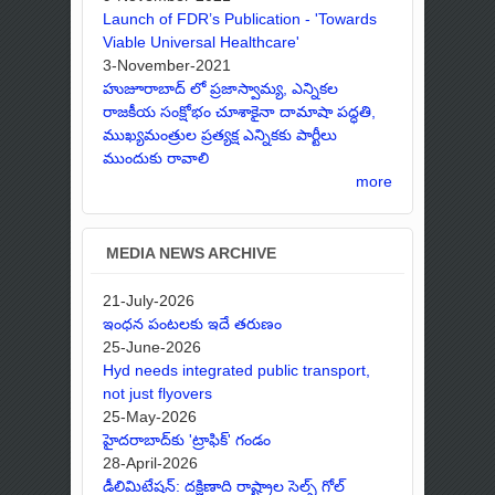
Launch of FDR’s Publication - 'Towards
Viable Universal Healthcare'
3-November-2021
హుజూరాబాద్ లో ప్రజాస్వామ్య, ఎన్నికల
రాజకీయ సంక్షోభం చూశాకైనా దామాషా పద్ధతి,
ముఖ్యమంత్రుల ప్రత్యక్ష ఎన్నికకు పార్టీలు
ముందుకు రావాలి
more
MEDIA NEWS ARCHIVE
21-July-2026
ఇంధన పంటలకు ఇదే తరుణం
25-June-2026
Hyd needs integrated public transport,
not just flyovers
25-May-2026
హైదరాబాద్‌కు 'ట్రాఫిక్' గండం
28-April-2026
డీలిమిటేషన్: దక్షిణాది రాష్ట్రాల సెల్ఫ్ గోల్