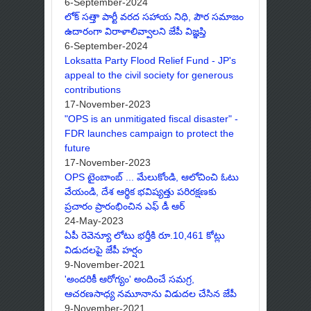
6-September-2024
లోక్ సత్తా పార్టీ వరద సహాయ నిధి, పౌర సమాజం
ఉదారంగా విరాళాలివ్వాలని జేపీ విజ్ఞప్తి
6-September-2024
Loksatta Party Flood Relief Fund - JP's
appeal to the civil society for generous
contributions
17-November-2023
"OPS is an unmitigated fiscal disaster" -
FDR launches campaign to protect the
future
17-November-2023
OPS టైంబాంబ్ ... మేలుకోండి, ఆలోచించి ఓటు
వేయండి, దేశ ఆర్థిక భవిష్యత్తు పరిరక్షణకు
ప్రచారం ప్రారంభించిన ఎఫ్ డీ ఆర్
24-May-2023
ఏపీ రెవెన్యూ లోటు భర్తీకి రూ.10,461 కోట్లు
విడుదలపై జేపీ హర్షం
9-November-2021
'అందరికీ ఆరోగ్యం' అందించే సమగ్ర,
ఆచరణసాధ్య నమూనాను విడుదల చేసిన జేపీ
9-November-2021