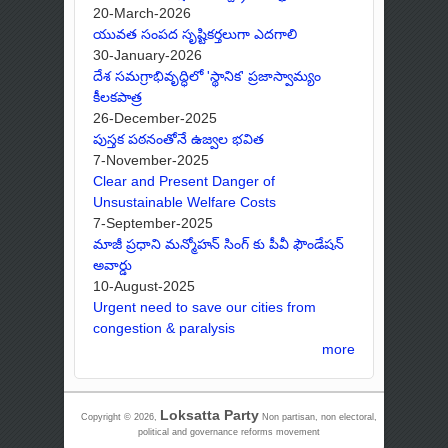
20-March-2026
యువత సంపద సృష్టికర్తలుగా ఎదగాలి
30-January-2026
దేశ సమగ్రాభివృద్ధిలో 'స్థానిక' ప్రజాస్వామ్యం
కీలకపాత్ర
26-December-2025
పుస్తక పఠనంతోనే ఉజ్వల భవిత
7-November-2025
Clear and Present Danger of
Unsustainable Welfare Costs
7-September-2025
మాజీ ప్రధాని మన్మోహన్ సింగ్ కు పీవీ ఫౌండేషన్
అవార్డు
10-August-2025
Urgent need to save our cities from
congestion & paralysis
more
Loksatta Party
Copyright © 2026,
Non partisan, non electoral,
political and governance reforms movement