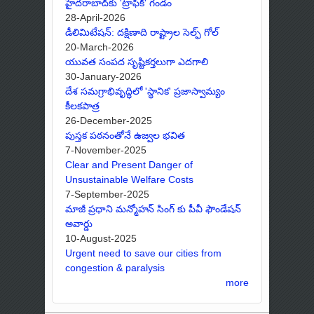
హైదరాబాద్‌కు 'ట్రాఫిక్' గండం
28-April-2026
డీలిమిటేషన్: దక్షిణాది రాష్ట్రాల సెల్ఫ్ గోల్
20-March-2026
యువత సంపద సృష్టికర్తలుగా ఎదగాలి
30-January-2026
దేశ సమగ్రాభివృద్ధిలో 'స్థానిక' ప్రజాస్వామ్యం
కీలకపాత్ర
26-December-2025
పుస్తక పఠనంతోనే ఉజ్వల భవిత
7-November-2025
Clear and Present Danger of
Unsustainable Welfare Costs
7-September-2025
మాజీ ప్రధాని మన్మోహన్ సింగ్ కు పీవీ ఫౌండేషన్
అవార్డు
10-August-2025
Urgent need to save our cities from
congestion & paralysis
more