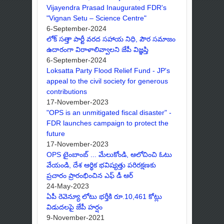
Vijayendra Prasad Inaugurated FDR's
"Vignan Setu – Science Centre"
6-September-2024
లోక్ సత్తా పార్టీ వరద సహాయ నిధి, పౌర సమాజం
ఉదారంగా విరాళాలివ్వాలని జేపీ విజ్ఞప్తి
6-September-2024
Loksatta Party Flood Relief Fund - JP's
appeal to the civil society for generous
contributions
17-November-2023
"OPS is an unmitigated fiscal disaster" -
FDR launches campaign to protect the
future
17-November-2023
OPS టైంబాంబ్ ... మేలుకోండి, ఆలోచించి ఓటు
వేయండి, దేశ ఆర్థిక భవిష్యత్తు పరిరక్షణకు
ప్రచారం ప్రారంభించిన ఎఫ్ డీ ఆర్
24-May-2023
ఏపీ రెవెన్యూ లోటు భర్తీకి రూ.10,461 కోట్లు
విడుదలపై జేపీ హర్షం
9-November-2021