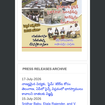
PRESS RELEASES ARCHIVE
17-July-2026
నాణ్యమైన విద్యకు, 'స్టెమ్' కెరీర్‌ల కోసం
తెలంగాణ, ఏపీలో సైన్స్ విప్లవంలో భాగస్వాములు
కావాలని దాతలకు విజ్ఞప్తి
15-July-2026
Sridhar Babu, Etala Rajender, and V.