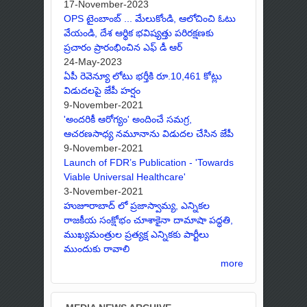
17-November-2023
OPS టైంబాంబ్ ... మేలుకోండి, ఆలోచించి ఓటు
వేయండి, దేశ ఆర్థిక భవిష్యత్తు పరిరక్షణకు
ప్రచారం ప్రారంభించిన ఎఫ్ డీ ఆర్
24-May-2023
ఏపీ రెవెన్యూ లోటు భర్తీకి రూ.10,461 కోట్లు
విడుదలపై జేపీ హర్షం
9-November-2021
'అందరికీ ఆరోగ్యం' అందించే సమగ్ర,
ఆచరణసాధ్య నమూనాను విడుదల చేసిన జేపీ
9-November-2021
Launch of FDR’s Publication - 'Towards
Viable Universal Healthcare'
3-November-2021
హుజూరాబాద్ లో ప్రజాస్వామ్య, ఎన్నికల
రాజకీయ సంక్షోభం చూశాకైనా దామాషా పద్ధతి,
ముఖ్యమంత్రుల ప్రత్యక్ష ఎన్నికకు పార్టీలు
ముందుకు రావాలి
more