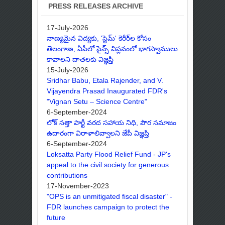
PRESS RELEASES ARCHIVE
17-July-2026
నాణ్యమైన విద్యకు, 'స్టెమ్' కెరీర్‌ల కోసం
తెలంగాణ, ఏపీలో సైన్స్ విప్లవంలో భాగస్వాములు
కావాలని దాతలకు విజ్ఞప్తి
15-July-2026
Sridhar Babu, Etala Rajender, and V.
Vijayendra Prasad Inaugurated FDR's
"Vignan Setu – Science Centre"
6-September-2024
లోక్ సత్తా పార్టీ వరద సహాయ నిధి, పౌర సమాజం
ఉదారంగా విరాళాలివ్వాలని జేపీ విజ్ఞప్తి
6-September-2024
Loksatta Party Flood Relief Fund - JP's
appeal to the civil society for generous
contributions
17-November-2023
"OPS is an unmitigated fiscal disaster" -
FDR launches campaign to protect the
future