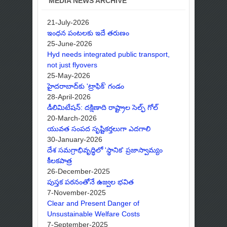
MEDIA NEWS ARCHIVE
21-July-2026
ఇంధన పంటలకు ఇదే తరుణం
25-June-2026
Hyd needs integrated public transport,
not just flyovers
25-May-2026
హైదరాబాద్‌కు 'ట్రాఫిక్' గండం
28-April-2026
డీలిమిటేషన్: దక్షిణాది రాష్ట్రాల సెల్ఫ్ గోల్
20-March-2026
యువత సంపద సృష్టికర్తలుగా ఎదగాలి
30-January-2026
దేశ సమగ్రాభివృద్ధిలో 'స్థానిక' ప్రజాస్వామ్యం
కీలకపాత్ర
26-December-2025
పుస్తక పఠనంతోనే ఉజ్వల భవిత
7-November-2025
Clear and Present Danger of
Unsustainable Welfare Costs
7-September-2025