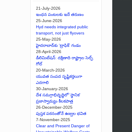
21-July-2026
ఇంధన పంటలకు ఇదే తరుణం
25-June-2026
Hyd needs integrated public
transport, not just flyovers
25-May-2026
హైదరాబాద్‌కు 'ట్రాఫిక్' గండం
28-April-2026
డీలిమిటేషన్: దక్షిణాది రాష్ట్రాల సెల్ఫ్
గోల్
20-March-2026
యువత సంపద సృష్టికర్తలుగా
ఎదగాలి
30-January-2026
దేశ సమగ్రాభివృద్ధిలో 'స్థానిక'
ప్రజాస్వామ్యం కీలకపాత్ర
26-December-2025
పుస్తక పఠనంతోనే ఉజ్వల భవిత
7-November-2025
Clear and Present Danger of
Unsustainable Welfare Costs