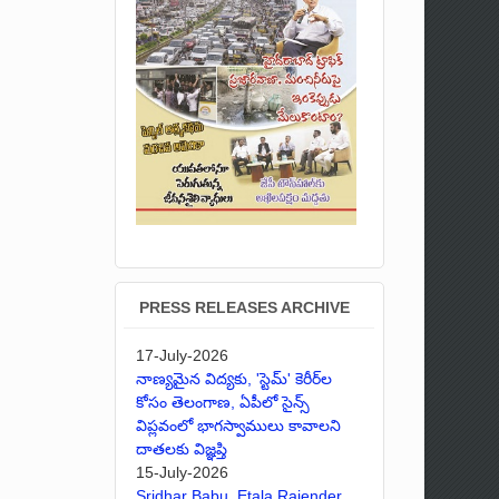
PRESS RELEASES ARCHIVE
17-July-2026
నాణ్యమైన విద్యకు, 'స్టెమ్' కెరీర్‌ల
కోసం తెలంగాణ, ఏపీలో సైన్స్
విప్లవంలో భాగస్వాములు కావాలని
దాతలకు విజ్ఞప్తి
15-July-2026
Sridhar Babu, Etala Rajender,