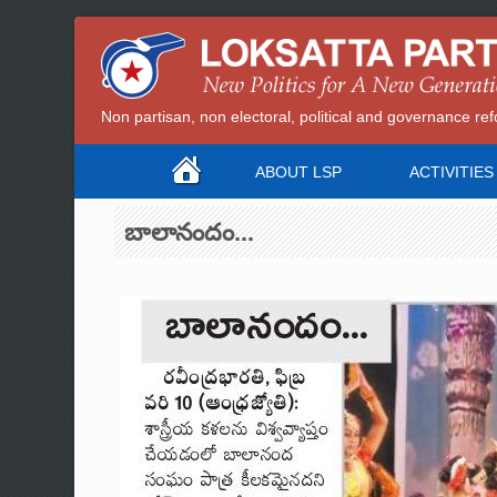
Non partisan, non electoral, political and governance 
ABOUT LSP
ACTIVITIES
బాలానందం...