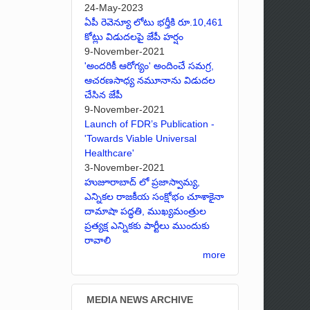
24-May-2023
ఏపీ రెవెన్యూ లోటు భర్తీకి రూ.10,461
కోట్లు విడుదలపై జేపీ హర్షం
9-November-2021
'అందరికీ ఆరోగ్యం' అందించే సమగ్ర,
ఆచరణసాధ్య నమూనాను విడుదల
చేసిన జేపీ
9-November-2021
Launch of FDR’s Publication -
'Towards Viable Universal
Healthcare'
3-November-2021
హుజూరాబాద్ లో ప్రజాస్వామ్య,
ఎన్నికల రాజకీయ సంక్షోభం చూశాకైనా
దామాషా పద్ధతి, ముఖ్యమంత్రుల
ప్రత్యక్ష ఎన్నికకు పార్టీలు ముందుకు
రావాలి
more
MEDIA NEWS ARCHIVE