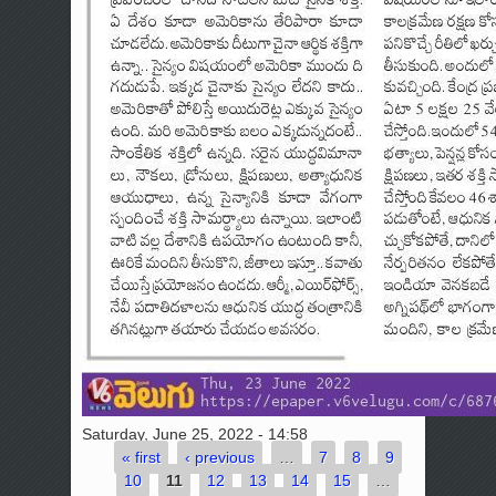
Saturday, June 25, 2022 - 14:58
« first
‹ previous
…
7
8
9
Pages
10
11
12
13
14
15
…