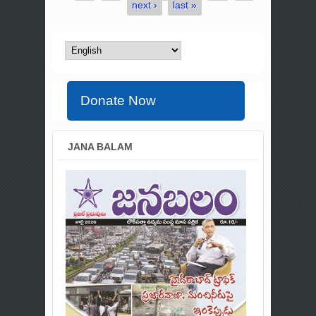
next ›
last »
Donate Now
JANA BALAM