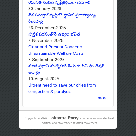
యువత సంపద సృష్టికర్తలుగా ఎదగాలి
30-January-2026
దేశ సమగ్రాభివృద్ధిలో 'స్థానిక' ప్రజాస్వామ్యం
కీలకపాత్ర
26-December-2025
పుస్తక పఠనంతోనే ఉజ్వల భవిత
7-November-2025
Clear and Present Danger of
Unsustainable Welfare Costs
7-September-2025
మాజీ ప్రధాని మన్మోహన్ సింగ్ కు పీవీ ఫౌండేషన్
అవార్డు
10-August-2025
Urgent need to save our cities from
congestion & paralysis
more
Loksatta Party
Copyright © 2026,
Non partisan, non electoral,
political and governance reforms movement