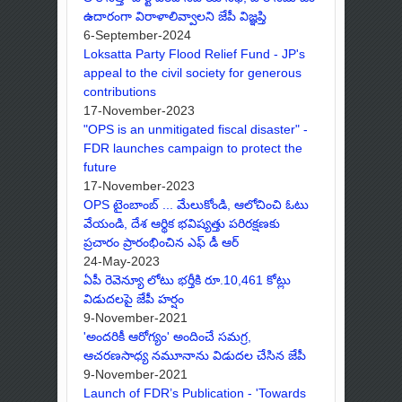
ఉదారంగా విరాళాలివ్వాలని జేపీ విజ్ఞప్తి
6-September-2024
Loksatta Party Flood Relief Fund - JP's
appeal to the civil society for generous
contributions
17-November-2023
"OPS is an unmitigated fiscal disaster" -
FDR launches campaign to protect the
future
17-November-2023
OPS టైంబాంబ్ ... మేలుకోండి, ఆలోచించి ఓటు
వేయండి, దేశ ఆర్థిక భవిష్యత్తు పరిరక్షణకు
ప్రచారం ప్రారంభించిన ఎఫ్ డీ ఆర్
24-May-2023
ఏపీ రెవెన్యూ లోటు భర్తీకి రూ.10,461 కోట్లు
విడుదలపై జేపీ హర్షం
9-November-2021
'అందరికీ ఆరోగ్యం' అందించే సమగ్ర,
ఆచరణసాధ్య నమూనాను విడుదల చేసిన జేపీ
9-November-2021
Launch of FDR’s Publication - 'Towards