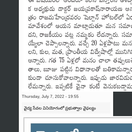
Thursday, July 7, 2022 - 19:55
వైద్య సేవల వినియోగంలో ప్రభుత్వాల వైఫల్యం