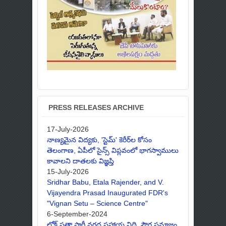
PRESS RELEASES ARCHIVE
17-July-2026
నాణ్యమైన విద్యకు, 'స్టెమ్' కెరీర్‌ల కోసం
తెలంగాణ, ఏపీలో సైన్స్ విప్లవంలో భాగస్వాములు
కావాలని దాతలకు విజ్ఞప్తి
15-July-2026
Sridhar Babu, Etala Rajender, and V.
Vijayendra Prasad Inaugurated FDR's
"Vignan Setu – Science Centre"
6-September-2024
లోక్ సత్తా పార్టీ వరద సహాయ నిధి, పౌర సమాజం