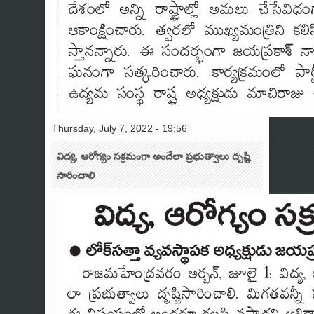
Thursday, July 7, 2022 - 19:56
విద్య, ఆరోగ్యం సక్రమంగా అందేలా ప్రభుత్వాలు దృష్టి
సారించాలి