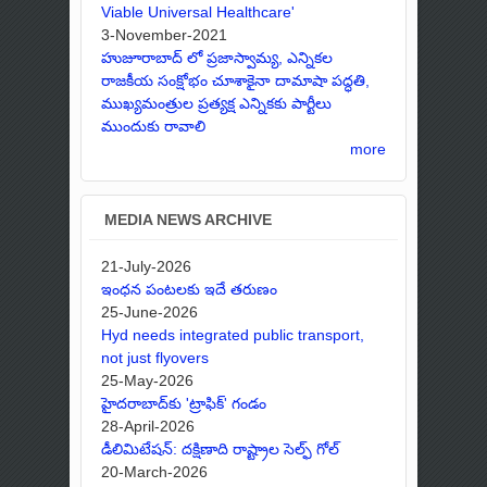
Viable Universal Healthcare'
3-November-2021
హుజూరాబాద్ లో ప్రజాస్వామ్య, ఎన్నికల
రాజకీయ సంక్షోభం చూశాకైనా దామాషా పద్ధతి,
ముఖ్యమంత్రుల ప్రత్యక్ష ఎన్నికకు పార్టీలు
ముందుకు రావాలి
more
MEDIA NEWS ARCHIVE
21-July-2026
ఇంధన పంటలకు ఇదే తరుణం
25-June-2026
Hyd needs integrated public transport,
not just flyovers
25-May-2026
హైదరాబాద్‌కు 'ట్రాఫిక్' గండం
28-April-2026
డీలిమిటేషన్: దక్షిణాది రాష్ట్రాల సెల్ఫ్ గోల్
20-March-2026