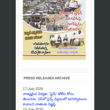
PRESS RELEASES ARCHIVE
17-July-2026
నాణ్యమైన విద్యకు, 'స్టెమ్' కెరీర్‌ల కోసం
తెలంగాణ, ఏపీలో సైన్స్ విప్లవంలో భాగస్వాములు
కావాలని దాతలకు విజ్ఞప్తి
15-July-2026