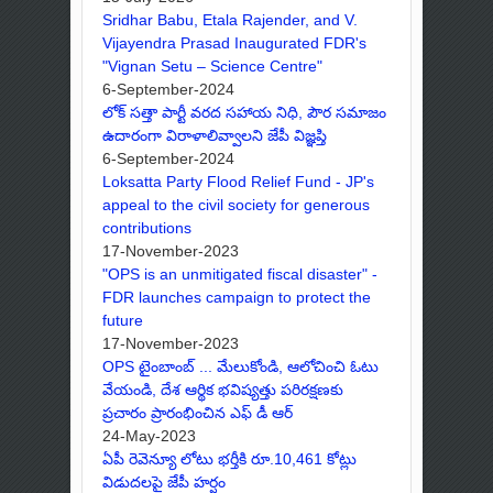
Sridhar Babu, Etala Rajender, and V.
Vijayendra Prasad Inaugurated FDR's
"Vignan Setu – Science Centre"
6-September-2024
లోక్ సత్తా పార్టీ వరద సహాయ నిధి, పౌర సమాజం
ఉదారంగా విరాళాలివ్వాలని జేపీ విజ్ఞప్తి
6-September-2024
Loksatta Party Flood Relief Fund - JP's
appeal to the civil society for generous
contributions
17-November-2023
"OPS is an unmitigated fiscal disaster" -
FDR launches campaign to protect the
future
17-November-2023
OPS టైంబాంబ్ ... మేలుకోండి, ఆలోచించి ఓటు
వేయండి, దేశ ఆర్థిక భవిష్యత్తు పరిరక్షణకు
ప్రచారం ప్రారంభించిన ఎఫ్ డీ ఆర్
24-May-2023
ఏపీ రెవెన్యూ లోటు భర్తీకి రూ.10,461 కోట్లు
విడుదలపై జేపీ హర్షం