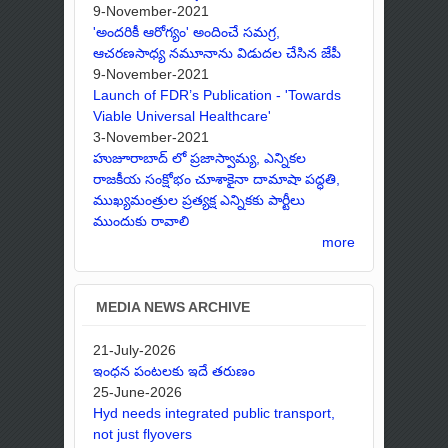
9-November-2021
'అందరికీ ఆరోగ్యం' అందించే సమగ్ర,
ఆచరణసాధ్య నమూనాను విడుదల చేసిన జేపీ
9-November-2021
Launch of FDR’s Publication - 'Towards
Viable Universal Healthcare'
3-November-2021
హుజూరాబాద్ లో ప్రజాస్వామ్య, ఎన్నికల
రాజకీయ సంక్షోభం చూశాకైనా దామాషా పద్ధతి,
ముఖ్యమంత్రుల ప్రత్యక్ష ఎన్నికకు పార్టీలు
ముందుకు రావాలి
more
MEDIA NEWS ARCHIVE
21-July-2026
ఇంధన పంటలకు ఇదే తరుణం
25-June-2026
Hyd needs integrated public transport,
not just flyovers