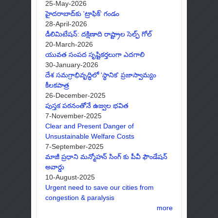
25-May-2026
హైదరాబాద్‌కు 'ట్రాఫిక్' గండం
28-April-2026
డీలిమిటేషన్: దక్షిణాది రాష్ట్రాల సెల్ఫ్ గోల్
20-March-2026
యువత సంపద సృష్టికర్తలుగా ఎదగాలి
30-January-2026
దేశ సమగ్రాభివృద్ధిలో 'స్థానిక' ప్రజాస్వామ్యం
కీలకపాత్ర
26-December-2025
పుస్తక పఠనంతోనే ఉజ్వల భవిత
7-November-2025
Clear and Present Danger of
Unsustainable Welfare Costs
7-September-2025
మాజీ ప్రధాని మన్మోహన్ సింగ్ కు పీవీ ఫౌండేషన్
అవార్డు
10-August-2025
Urgent need to save our cities from
congestion & paralysis
more