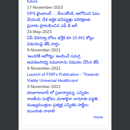
future
17-November-2023
OPS టైంబాంబ్ ... మేలుకోండి, ఆలోచించి ఓటు
వేయండి, దేశ ఆర్థిక భవిష్యత్తు పరిరక్షణకు
ప్రచారం ప్రారంభించిన ఎఫ్ డీ ఆర్
24-May-2023
ఏపీ రెవెన్యూ లోటు భర్తీకి రూ.10,461 కోట్లు
విడుదలపై జేపీ హర్షం
9-November-2021
'అందరికీ ఆరోగ్యం' అందించే సమగ్ర,
ఆచరణసాధ్య నమూనాను విడుదల చేసిన జేపీ
9-November-2021
Launch of FDR’s Publication - 'Towards
Viable Universal Healthcare'
3-November-2021
హుజూరాబాద్ లో ప్రజాస్వామ్య, ఎన్నికల
రాజకీయ సంక్షోభం చూశాకైనా దామాషా పద్ధతి,
ముఖ్యమంత్రుల ప్రత్యక్ష ఎన్నికకు పార్టీలు
ముందుకు రావాలి
more