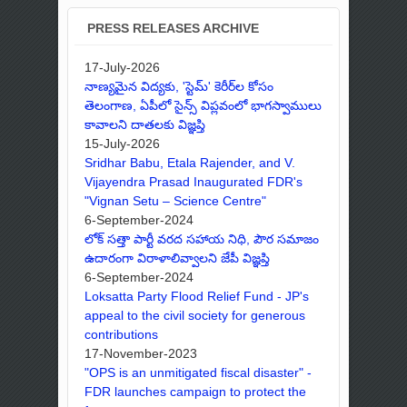
PRESS RELEASES ARCHIVE
17-July-2026
నాణ్యమైన విద్యకు, 'స్టెమ్' కెరీర్‌ల కోసం
తెలంగాణ, ఏపీలో సైన్స్ విప్లవంలో భాగస్వాములు
కావాలని దాతలకు విజ్ఞప్తి
15-July-2026
Sridhar Babu, Etala Rajender, and V.
Vijayendra Prasad Inaugurated FDR's
"Vignan Setu – Science Centre"
6-September-2024
లోక్ సత్తా పార్టీ వరద సహాయ నిధి, పౌర సమాజం
ఉదారంగా విరాళాలివ్వాలని జేపీ విజ్ఞప్తి
6-September-2024
Loksatta Party Flood Relief Fund - JP's
appeal to the civil society for generous
contributions
17-November-2023
"OPS is an unmitigated fiscal disaster" -
FDR launches campaign to protect the