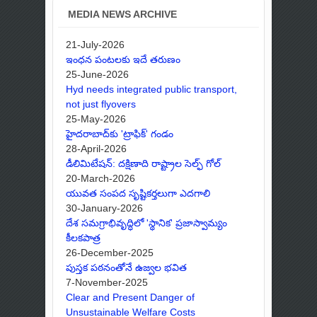
MEDIA NEWS ARCHIVE
21-July-2026
ఇంధన పంటలకు ఇదే తరుణం
25-June-2026
Hyd needs integrated public transport,
not just flyovers
25-May-2026
హైదరాబాద్‌కు 'ట్రాఫిక్' గండం
28-April-2026
డీలిమిటేషన్: దక్షిణాది రాష్ట్రాల సెల్ఫ్ గోల్
20-March-2026
యువత సంపద సృష్టికర్తలుగా ఎదగాలి
30-January-2026
దేశ సమగ్రాభివృద్ధిలో 'స్థానిక' ప్రజాస్వామ్యం
కీలకపాత్ర
26-December-2025
పుస్తక పఠనంతోనే ఉజ్వల భవిత
7-November-2025
Clear and Present Danger of
Unsustainable Welfare Costs