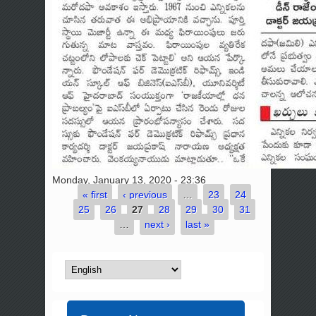
Monday, January 13, 2020 - 23:36
« first
‹ previous
…
23
24
Pages
25
26
27
28
29
30
31
…
next ›
last »