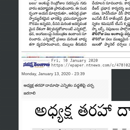
Monday, January 13, 2020 - 23:39
అధ్యక్ష తరహా దామాషా ఎన్నికల పద్ధతిపై చర్చ
జరగాలి