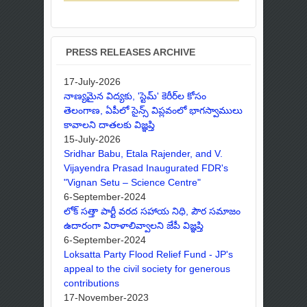
PRESS RELEASES ARCHIVE
17-July-2026
నాణ్యమైన విద్యకు, 'స్టెమ్' కెరీర్‌ల కోసం
తెలంగాణ, ఏపీలో సైన్స్ విప్లవంలో భాగస్వాములు
కావాలని దాతలకు విజ్ఞప్తి
15-July-2026
Sridhar Babu, Etala Rajender, and V.
Vijayendra Prasad Inaugurated FDR's
"Vignan Setu – Science Centre"
6-September-2024
లోక్ సత్తా పార్టీ వరద సహాయ నిధి, పౌర సమాజం
ఉదారంగా విరాళాలివ్వాలని జేపీ విజ్ఞప్తి
6-September-2024
Loksatta Party Flood Relief Fund - JP's
appeal to the civil society for generous
contributions
17-November-2023