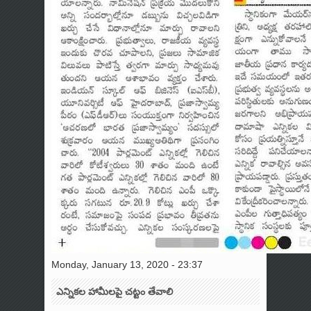
Monday, January 13, 2020 - 23:37
ఎన్నికల హామీలపై చట్టం తేవాలి