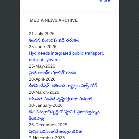
MEDIA NEWS ARCHIVE
21-July-2026
ఇంధన పంటలకు ఇదే తరుణం
25-June-2026
Hyd needs integrated public transport,
not just flyovers
25-May-2026
హైదరాబాద్‌కు 'ట్రాఫిక్' గండం
28-April-2026
డీలిమిటేషన్: దక్షిణాది రాష్ట్రాల సెల్ఫ్ గోల్
20-March-2026
యువత సంపద సృష్టికర్తలుగా ఎదగాలి
30-January-2026
దేశ సమగ్రాభివృద్ధిలో 'స్థానిక' ప్రజాస్వామ్యం
కీలకపాత్ర
26-December-2025
పుస్తక పఠనంతోనే ఉజ్వల భవిత
7-November-2025