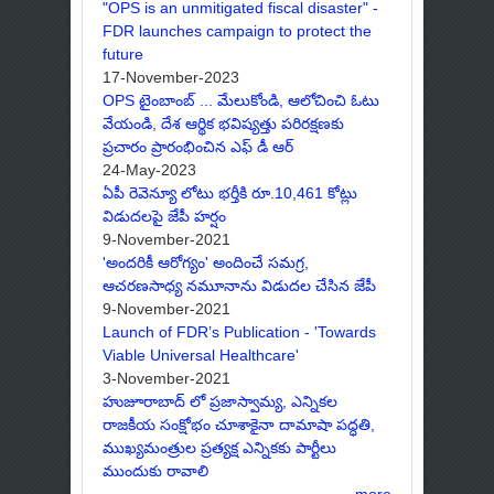
"OPS is an unmitigated fiscal disaster" -
FDR launches campaign to protect the
future
17-November-2023
OPS టైంబాంబ్ ... మేలుకోండి, ఆలోచించి ఓటు
వేయండి, దేశ ఆర్థిక భవిష్యత్తు పరిరక్షణకు
ప్రచారం ప్రారంభించిన ఎఫ్ డీ ఆర్
24-May-2023
ఏపీ రెవెన్యూ లోటు భర్తీకి రూ.10,461 కోట్లు
విడుదలపై జేపీ హర్షం
9-November-2021
'అందరికీ ఆరోగ్యం' అందించే సమగ్ర,
ఆచరణసాధ్య నమూనాను విడుదల చేసిన జేపీ
9-November-2021
Launch of FDR’s Publication - 'Towards
Viable Universal Healthcare'
3-November-2021
హుజూరాబాద్ లో ప్రజాస్వామ్య, ఎన్నికల
రాజకీయ సంక్షోభం చూశాకైనా దామాషా పద్ధతి,
ముఖ్యమంత్రుల ప్రత్యక్ష ఎన్నికకు పార్టీలు
ముందుకు రావాలి
more