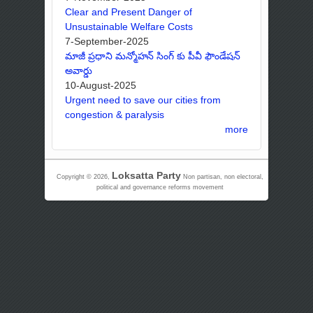
Clear and Present Danger of
Unsustainable Welfare Costs
7-September-2025
మాజీ ప్రధాని మన్మోహన్ సింగ్ కు పీవీ ఫౌండేషన్
అవార్డు
10-August-2025
Urgent need to save our cities from
congestion & paralysis
more
Loksatta Party
Copyright © 2026,
Non partisan, non electoral,
political and governance reforms movement